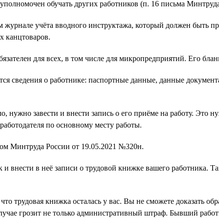
 уполномочен обучать других работников (п. 16 письма Минтруда
м журнале учёта вводного инструктажа, который должен быть пр
х канцтоваров.
язателен для всех, в том числе для микропредприятий. Его бла
тся сведения о работнике: паспортные данные, данные документа
о, нужно завести и внести запись о его приёме на работу. Это ну
работодателя по основному месту работы.
зом Минтруда России от 19.05.2021 №320н.
и внести в неё записи о трудовой книжке вашего работника. Так
 что трудовая книжка осталась у вас. Вы не сможете доказать об
случае грозит не только административный штраф. Бывший работ