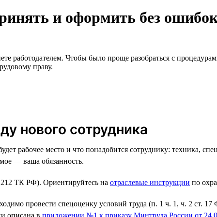
принять и оформить без ошибо
анете работодателем. Чтобы было проще разобраться с процедур
рудовому праву.
оду нового сотрудника
будет рабочее место и что понадобится сотруднику: техника, сп
мое — ваша обязанность.
. 212 ТК РФ). Ориентируйтесь на
отраслевые инструкции
по охра
одимо провести спецоценку условий труда (п. 1 ч. 1, ч. 2 ст. 1
ки описана в
приложении №1 к приказу Минтруда России от 24.