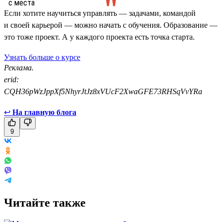
Если хотите научиться управлять — задачами, командой
и своей карьерой — можно начать с обучения. Образование —
это тоже проект. А у каждого проекта есть точка старта.
Узнать больше о курсе
Реклама.
erid:
CQH36pWzJppXf5NhyrJtJz8xVUcF2XwaGFE73RHSqVvYRa
↩
На главную блога
9
Читайте также