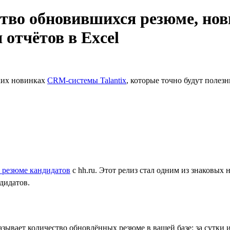
ество обновившихся резюме, н
 отчётов в Excel
ких новинках
CRM-системы Talantix
, которые точно будут полез
е
 резюме кандидатов
с hh.ru. Этот релиз стал одним из знаковых
дидатов.
зывает количество обновлённых резюме в вашей базе: за сутки 