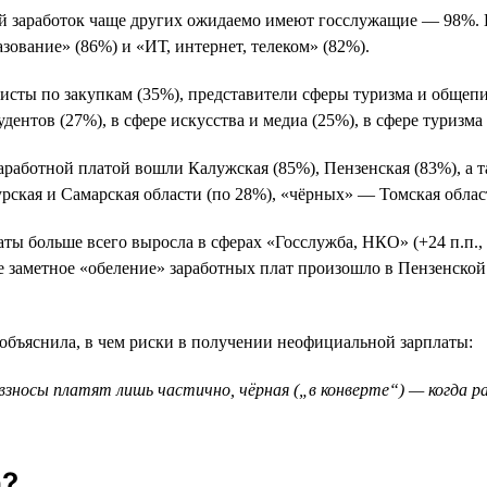
 заработок чаще других ожидаемо имеют госслужащие — 98%. К
азование» (86%) и «ИТ, интернет, телеком» (82%).
листы по закупкам (35%), представители сферы туризма и общеп
ентов (27%), в сфере искусства и медиа (25%), в сфере туризма
аработной платой вошли Калужская (85%), Пензенская (83%), а т
рская и Самарская области (по 28%), «чёрных» — Томская облас
ты больше всего выросла в сферах «Госслужба, НКО» (+24 п.п., 
е заметное «обеление» заработных плат произошло в Пензенской о
 объяснила, в чем риски в получении неофициальной зарплаты:
 взносы платят лишь частично, чёрная („в конверте“) — когда 
а?