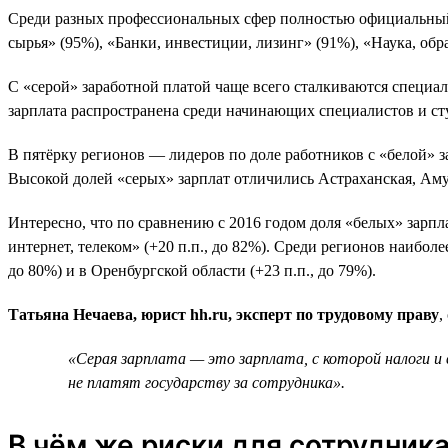
Среди разных профессиональных сфер полностью официальный
сырья» (95%), «Банки, инвестиции, лизинг» (91%), «Наука, обр
С «серой» заработной платой чаще всего сталкиваются специа
зарплата распространена среди начинающих специалистов и студ
В пятёрку регионов — лидеров по доле работников с «белой» з
Высокой долей «серых» зарплат отличились Астраханская, Аму
Интересно, что по сравнению с 2016 годом доля «белых» зарпла
интернет, телеком» (+20 п.п., до 82%). Среди регионов наиболе
до 80%) и в Оренбургской области (+23 п.п., до 79%).
Татьяна Нечаева, юрист hh.ru, эксперт по трудовому праву
,
«Серая зарплата — это зарплата, с которой налоги и
не платят государству за сотрудника».
В чём же риски для сотрудник