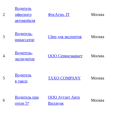
Водитель
2
офисного
ФосАгро. IT
Москва
автомобиля
Водитель-
3
Сбер для экспертов
Москва
инкассатор
Водитель-
4
ООО Сервисмаркет
Москва
экспедитор
Водитель
5
TAXO COMPANY
Москва
в такси
Водитель при
ООО Аутлет Авто
6
Москва
отеле 5*
Вилледж