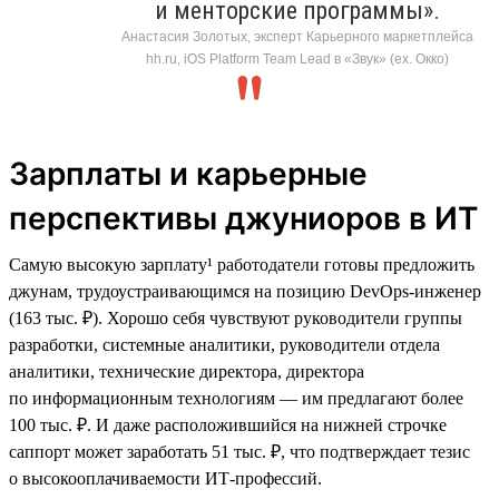
и менторские программы».
Анастасия Золотых, эксперт Карьерного маркетплейса
hh.ru, iOS Platform Team Lead в «Звук» (ex. Окко)
Зарплаты и карьерные
перспективы джуниоров в ИТ
Самую высокую зарплату¹ работодатели готовы предложить
джунам, трудоустраивающимся на позицию DevOps-инженер
(163 тыс. ₽). Хорошо себя чувствуют руководители группы
разработки, системные аналитики, руководители отдела
аналитики, технические директора, директора
по информационным технологиям — им предлагают более
100 тыс. ₽. И даже расположившийся на нижней строчке
саппорт может заработать 51 тыс. ₽, что подтверждает тезис
о высокооплачиваемости ИТ-профессий.