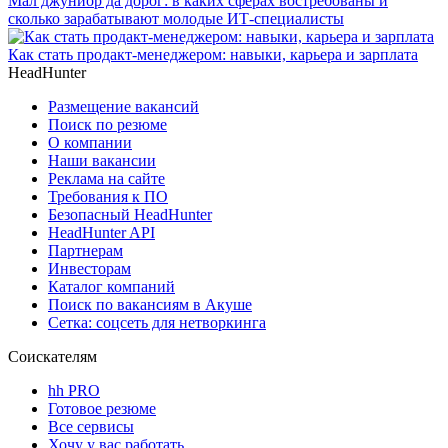
Мал джуниор да дорог: в каких сферах востребованы и
сколько зарабатывают молодые ИТ-специалисты
Как стать продакт-менеджером: навыки, карьера и зарплата
HeadHunter
Размещение вакансий
Поиск по резюме
О компании
Наши вакансии
Реклама на сайте
Требования к ПО
Безопасный HeadHunter
HeadHunter API
Партнерам
Инвесторам
Каталог компаний
Поиск по вакансиям в Акуше
Сетка: соцсеть для нетворкинга
Соискателям
hh PRO
Готовое резюме
Все сервисы
Хочу у вас работать