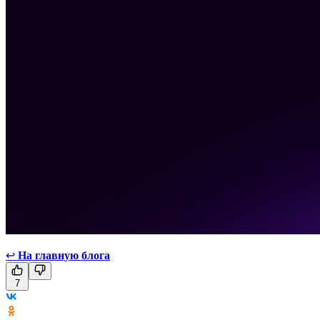
↩
На главную блога
7