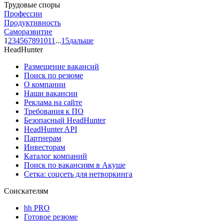
Трудовые споры
Профессии
Продуктивность
Саморазвитие
1
2
3
4
5
6
7
8
9
10
11
...
15
дальше
HeadHunter
Размещение вакансий
Поиск по резюме
О компании
Наши вакансии
Реклама на сайте
Требования к ПО
Безопасный HeadHunter
HeadHunter API
Партнерам
Инвесторам
Каталог компаний
Поиск по вакансиям в Акуше
Сетка: соцсеть для нетворкинга
Соискателям
hh PRO
Готовое резюме