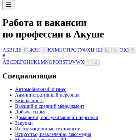
Работа и вакансии
по профессии в Акуше
А
Б
В
Г
Д
Е
Ж
З
И
К
Л
М
Н
О
П
Р
С
Т
У
Ф
Х
Ц
Ч
Ш
Э
Ю
Ё
Й
Щ
Ы
Я
#
A
B
C
D
E
F
G
H
I
J
K
L
M
N
O
P
Q
R
S
T
U
V
W
X
Y
Z
Специализации
Автомобильный бизнес
Административный персонал
Безопасность
Высший и средний менеджмент
Добыча сырья
Домашний, обслуживающий персонал
Закупки
Информационные технологии
Искусство, развлечения, массмедиа
Маркетинг, реклама, PR