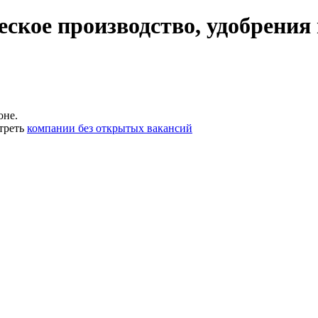
ское производство, удобрения
оне.
треть
компании без открытых вакансий