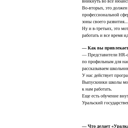
вникнуть во все нюанс
Во-вторых, это должен
профессиональной сфер
зоны своего развития...
Ну и в-третьих, это м
работать и все время и
— Как вы привлекает
— Представители HR-с
по профильным для нас
рассказываем школьни
У нас действует прогр
Выпускники школы могу
к нам работать.
Еще есть обучение вну
Уральский государстве
— Что делает «Уралк