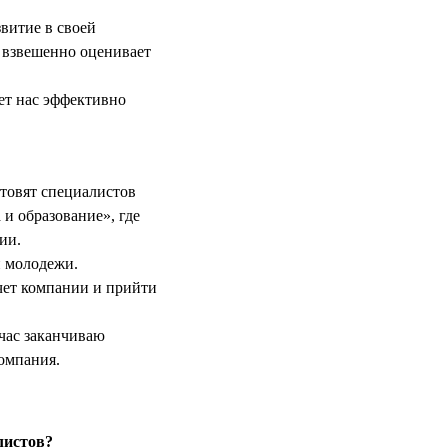
витие в своей
и взвешенно оценивает
ет нас эффективно
товят специалистов
и образование», где
ии.
й молодежи.
чет компании и прийти
йчас заканчиваю
омпания.
листов?