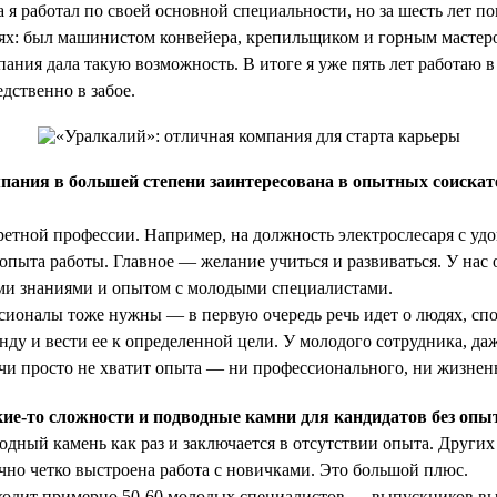
 я работал по своей основной специальности, но за шесть лет п
ях: был машинистом конвейера, крепильщиком и горным мастер
пания дала такую возможность. В итоге я уже пять лет работаю 
дственно в забое.
пания в большей степени заинтересована в опытных соискат
ретной профессии. Например, на должность электрослесаря с уд
 опыта работы. Главное — желание учиться и развиваться. У нас
ими знаниями и опытом с молодыми специалистами.
ссионалы тоже нужны — в первую очередь речь идет о людях, сп
нду и вести ее к определенной цели. У молодого сотрудника, да
ачи просто не хватит опыта — ни профессионального, ни жизнен
ие-то сложности и подводные камни для кандидатов без опы
ный камень как раз и заключается в отсутствии опыта. Других 
чно четко выстроена работа с новичками. Это большой плюс.
ходит примерно 50-60 молодых специалистов — выпускников в