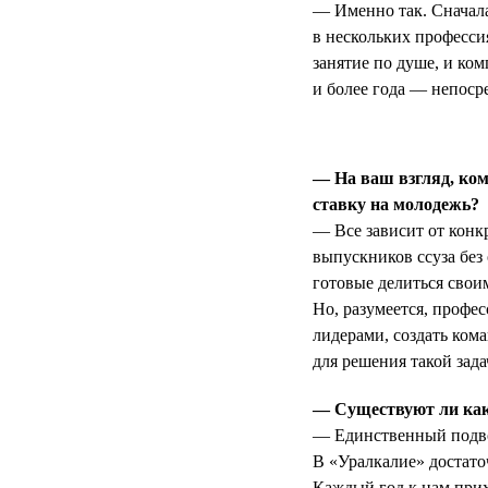
— Именно так. Сначала
в нескольких професси
занятие по душе, и ком
и более года — непосре
— На ваш взгляд, ком
ставку на молодежь?
— Все зависит от конк
выпускников ссуза без
готовые делиться сво
Но, разумеется, профе
лидерами, создать кома
для решения такой зад
— Существуют ли как
— Единственный подвод
В «Уралкалие» достато
Каждый год к нам при