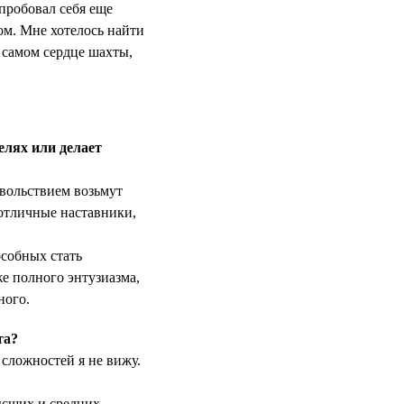
опробовал себя еще
ом. Мне хотелось найти
в самом сердце шахты,
елях или делает
овольствием возьмут
 отличные наставники,
особных стать
же полного энтузиазма,
ного.
та?
сложностей я не вижу.
ысших и средних