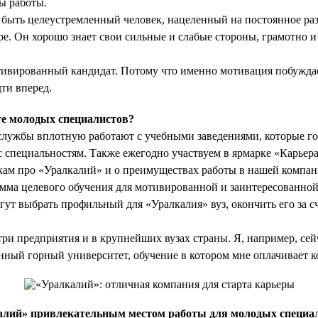
ы работы.
 быть целеустремленный человек, нацеленный на постоянное раз
е. Он хорошо знает свои сильные и слабые стороны, грамотно 
отивированный кандидат. Потому что именно мотивация побужда
дти вперед.
е молодых специалистов?
лужбы вплотную работают с учебными заведениями, которые го
 специальностям. Также ежегодно участвуем в ярмарке «Карьера 
кам про «Уралкалий» и о преимуществах работы в нашей компан
амма целевого обучения для мотивированной и заинтересованно
т выбрать профильный для «Уралкалия» вуз, окончить его за с
три предприятия и в крупнейших вузах страны. Я, например, се
нный горный университет, обучение в котором мне оплачивает к
алий» привлекательным местом работы для молодых специа