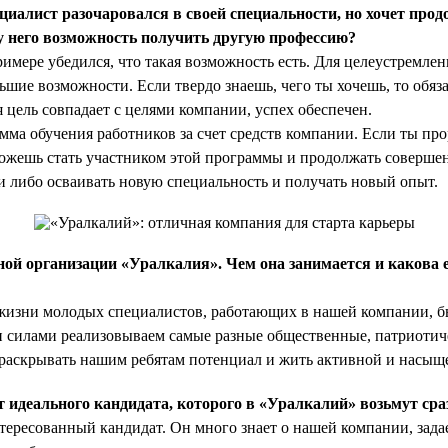
циалист разочаровался в своей специальности, но хочет прод
у него возможность получить другую профессию?
имере убедился, что такая возможность есть. Для целеустремле
шие возможности. Если твердо знаешь, чего ты хочешь, то обяза
я цель совпадает с целями компании, успех обеспечен.
амма обучения работников за счет средств компании. Если ты пр
можешь стать участником этой программы и продолжать соверше
 либо осваивать новую специальность и получать новый опыт.
й организации «Уралкалия». Чем она занимается и какова е
изни молодых специалистов, работающих в нашей компании, бы
 силами реализовываем самые разные общественные, патриотиче
раскрывать нашим ребятам потенциал и жить активной и насыщ
 идеального кандидата, которого в «Уралкалий» возьмут сраз
тересованный кандидат. Он много знает о нашей компании, зада