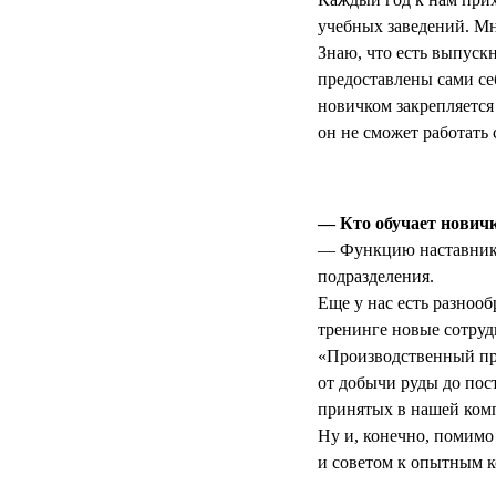
учебных заведений. Мно
Знаю, что есть выпускн
предоставлены сами себ
новичком закрепляется
он не сможет работать 
— Кто обучает новичк
— Функцию наставника
подразделения.
Еще у нас есть разноо
тренинге новые сотруд
«Производственный про
от добычи руды до пос
принятых в нашей комп
Ну и, конечно, помимо
и советом к опытным ко