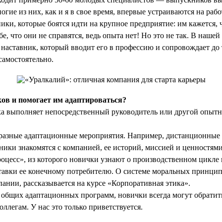
гие из них, как и я в свое время, впервые устраиваются на раб
ики, которые боятся идти на крупное предприятие: им кажется, 
е, что они не справятся, ведь опыта нет! Но это не так. В наше
 наставник, который вводит его в профессию и сопровождает до 
самостоятельно.
ов и помогает им адаптироваться?
 выполняет непосредственный руководитель или другой опыт
бразные адаптационные мероприятия. Например, дистанционные 
ники знакомятся с компанией, ее историй, миссией и ценностями
цесс», из которого новички узнают о производственном цикле 
тавки ее конечному потребителю. О системе моральных принцип
ании, рассказывается на курсе «Корпоративная этика».
 общих адаптационных программ, новички всегда могут обратит
ллегам. У нас это только приветствуется.