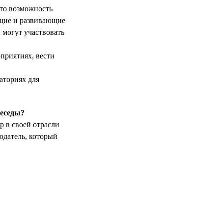
это возможность
ющие и развивающие
 могут участвовать
приятиях, вести
аториях для
беседы?
р в своей отрасли
одатель, который