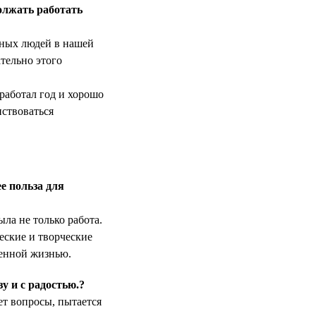
олжать работать
нных людей в нашей
тельно этого
оработал год и хорошо
нствоваться
е польза для
ла не только работа.
ские и творческие
енной жизнью.
у и с радостью.?
ет вопросы, пытается