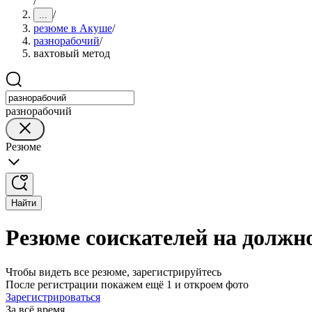
/
/
...
резюме в Акуше
/
разнорабочий
/
вахтовый метод
разнорабочий
Резюме
Найти
Резюме соискателей на должн
Чтобы видеть все резюме, зарегистрируйтесь
После регистрации покажем ещё 1 и откроем фото
Зарегистрироваться
За всё время