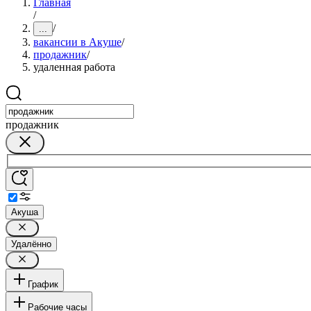
Главная
/
/
...
вакансии в Акуше
/
продажник
/
удаленная работа
продажник
Акуша
Удалённо
График
Рабочие часы