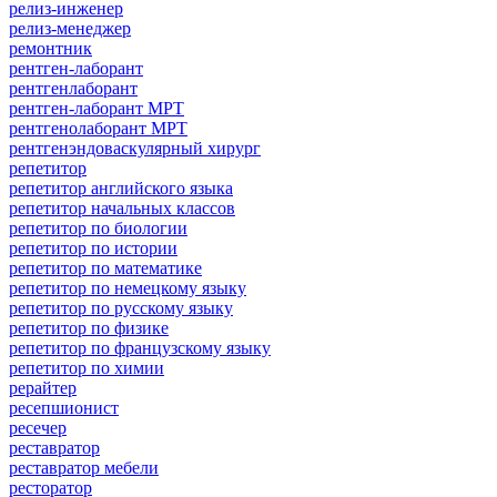
релиз-инженер
релиз-менеджер
ремонтник
рентген-лаборант
рентгенлаборант
рентген-лаборант МРТ
рентгенолаборант МРТ
рентгенэндоваскулярный хирург
репетитор
репетитор английского языка
репетитор начальных классов
репетитор по биологии
репетитор по истории
репетитор по математике
репетитор по немецкому языку
репетитор по русскому языку
репетитор по физике
репетитор по французскому языку
репетитор по химии
рерайтер
ресепшионист
ресечер
реставратор
реставратор мебели
ресторатор