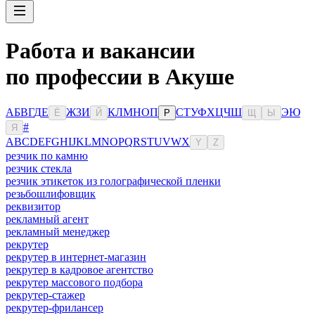
Работа и вакансии
по профессии в Акуше
А
Б
В
Г
Д
Е
Ж
З
И
К
Л
М
Н
О
П
С
Т
У
Ф
Х
Ц
Ч
Ш
Э
Ю
Ё
Й
Р
Щ
Ы
#
Я
A
B
C
D
E
F
G
H
I
J
K
L
M
N
O
P
Q
R
S
T
U
V
W
X
Y
Z
резчик по камню
резчик стекла
резчик этикеток из голографической пленки
резьбошлифовщик
реквизитор
рекламный агент
рекламный менеджер
рекрутер
рекрутер в интернет-магазин
рекрутер в кадровое агентство
рекрутер массового подбора
рекрутер-стажер
рекрутер-фрилансер