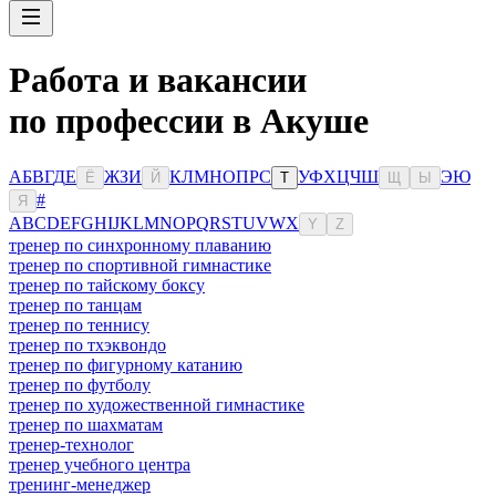
Работа и вакансии
по профессии в Акуше
А
Б
В
Г
Д
Е
Ж
З
И
К
Л
М
Н
О
П
Р
С
У
Ф
Х
Ц
Ч
Ш
Э
Ю
Ё
Й
Т
Щ
Ы
#
Я
A
B
C
D
E
F
G
H
I
J
K
L
M
N
O
P
Q
R
S
T
U
V
W
X
Y
Z
тренер по синхронному плаванию
тренер по спортивной гимнастике
тренер по тайскому боксу
тренер по танцам
тренер по теннису
тренер по тхэквондо
тренер по фигурному катанию
тренер по футболу
тренер по художественной гимнастике
тренер по шахматам
тренер-технолог
тренер учебного центра
тренинг-менеджер