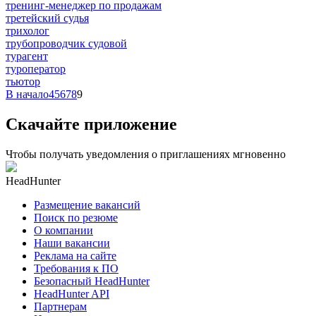
тренинг-менеджер по продажам
третейский судья
трихолог
трубопроводчик судовой
турагент
туроператор
тьютор
В начало
4
5
6
7
8
9
Скачайте приложение
Чтобы получать уведомления о приглашениях мгновенно
HeadHunter
Размещение вакансий
Поиск по резюме
О компании
Наши вакансии
Реклама на сайте
Требования к ПО
Безопасный HeadHunter
HeadHunter API
Партнерам