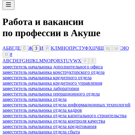
Работа и вакансии
по профессии в Акуше
А
Б
В
Г
Д
Е
Ж
И
К
Л
М
Н
О
П
Р
С
Т
У
Ф
Х
Ц
Ч
Ш
Э
Ю
Ё
З
Й
Щ
Ы
#
Я
A
B
C
D
E
F
G
H
I
J
K
L
M
N
O
P
Q
R
S
T
U
V
W
X
Y
Z
заместитель начальника дополнительного офиса
заместитель начальника конструкторского отдела
заместитель начальника кредитного отдела
заместитель начальника кредитного управления
заместитель начальника лаборатории
заместитель начальника операционного отдела
заместитель начальника отдела
заместитель начальника отдела информационных технологий
заместитель начальника отдела кадров
заместитель начальника отдела капитального строительства
заместитель начальника отдела контроля качества
заместитель начальника отдела кредитования
заместитель начальника отдела сбыта