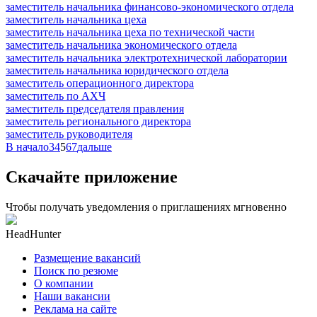
заместитель начальника финансово-экономического отдела
заместитель начальника цеха
заместитель начальника цеха по технической части
заместитель начальника экономического отдела
заместитель начальника электротехнической лаборатории
заместитель начальника юридического отдела
заместитель операционного директора
заместитель по АХЧ
заместитель председателя правления
заместитель регионального директора
заместитель руководителя
В начало
3
4
5
6
7
дальше
Скачайте приложение
Чтобы получать уведомления о приглашениях мгновенно
HeadHunter
Размещение вакансий
Поиск по резюме
О компании
Наши вакансии
Реклама на сайте